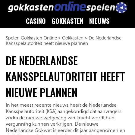
CASINO
GOKKASTEN
NIEUWS
Spelen Gokkasten Online
>
Gokkasten
>
De Nederlandse
Kansspelautoriteit heeft nieuwe plannen
DE NEDERLANDSE
KANSSPELAUTORITEIT HEEFT
NIEUWE PLANNEN
In het meest recente nieuws heeft de Nederlandse
Kansspelautoriteit (KSA) aangekondigd dat aanvragers
zodra
de nieuwe wetgeving
van kracht wordt hun
vergunning kunnen verkrijgen. De nieuwe
Nederlandse Gokwet is eerder dit jaar aangenomen en