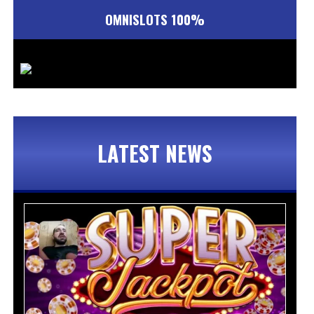
OMNISLOTS 100%
LATEST NEWS