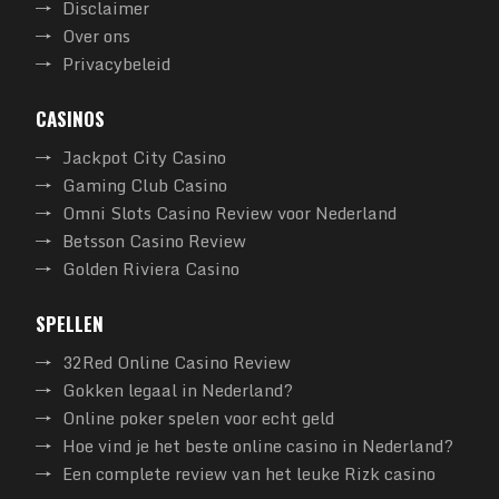
Disclaimer
Over ons
Privacybeleid
CASINOS
Jackpot City Casino
Gaming Club Casino
Omni Slots Casino Review voor Nederland
Betsson Casino Review
Golden Riviera Casino
SPELLEN
32Red Online Casino Review
Gokken legaal in Nederland?
Online poker spelen voor echt geld
Hoe vind je het beste online casino in Nederland?
Een complete review van het leuke Rizk casino