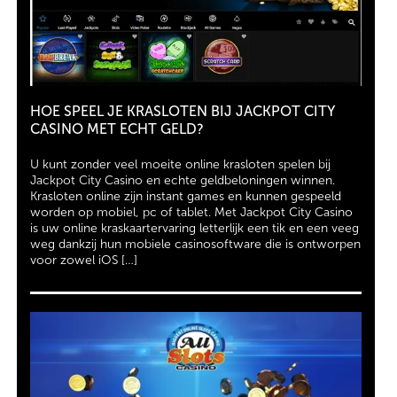
HOE SPEEL JE KRASLOTEN BIJ JACKPOT CITY
CASINO MET ECHT GELD?
U kunt zonder veel moeite online krasloten spelen bij
Jackpot City Casino en echte geldbeloningen winnen.
Krasloten online zijn instant games en kunnen gespeeld
worden op mobiel, pc of tablet. Met Jackpot City Casino
is uw online kraskaartervaring letterlijk een tik en een veeg
weg dankzij hun mobiele casinosoftware die is ontworpen
voor zowel iOS […]