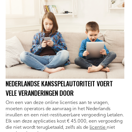
NEDERLANDSE KANSSPELAUTORITEIT VOERT
VELE VERANDERINGEN DOOR
Om een ​​van deze online licenties aan te vragen,
moeten operators de aanvraag in het Nederlands
invullen en een niet-restitueerbare vergoeding betalen.
Elk van deze applicaties kost € 45.000, een vergoeding
die niet wordt terugbetaald, zelfs als de
licentie
niet