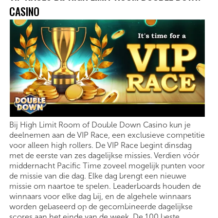
CASINO
Bij High Limit Room of Double Down Casino kun je
deelnemen aan de VIP Race, een exclusieve competitie
voor alleen high rollers. De VIP Race begint dinsdag
met de eerste van zes dagelijkse missies. Verdien vóór
middernacht Pacific Time zoveel mogelijk punten voor
de missie van die dag. Elke dag brengt een nieuwe
missie om naartoe te spelen. Leaderboards houden de
winnaars voor elke dag bij, en de algehele winnaars
worden gebaseerd op de gecombineerde dagelijkse
scores aan het einde van de week. De 100 beste