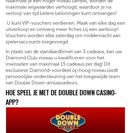
Naarmate je een hoger niveau bereikt, worden de
maximale wigwaarden verhoogd, waardoor je na
verloop van tijd betere beloningen kunt ontvangen!
U kunt VIP-vouchers verdienen. Maak van elke dag een
uitverkoop en ontvang meer fiches bij een aankoop!
Vouchers worden elke zaterdag om middernacht aan
spelersaccounts toegevoegd.
In plaats van de standaardlimiet van 3 cadeaus, kan uw
Diamond Club-niveau u kwalificeren voor het
inwisselen van maximaal 15 cadeaus per dag! Dit
exclusieve Diamond-voordeel op hoog niveau biedt
persoonlijke ondersteuning van het toegewijde team
van Double Down-ambassadeurs.
HOE SPEEL JE MET DE DOUBLE DOWN CASINO-
APP?