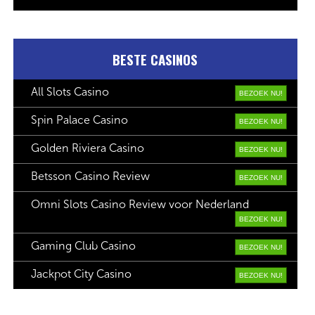
BESTE CASINOS
All Slots Casino
BEZOEK NU!
Spin Palace Casino
BEZOEK NU!
Golden Riviera Casino
BEZOEK NU!
Betsson Casino Review
BEZOEK NU!
Omni Slots Casino Review voor Nederland
BEZOEK NU!
Gaming Club Casino
BEZOEK NU!
Jackpot City Casino
BEZOEK NU!