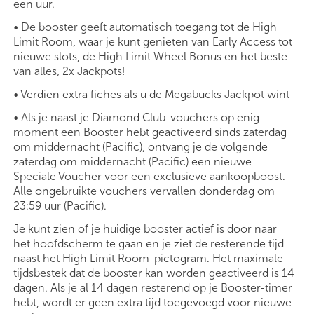
een uur.
• De booster geeft automatisch toegang tot de High
Limit Room, waar je kunt genieten van Early Access tot
nieuwe slots, de High Limit Wheel Bonus en het beste
van alles, 2x Jackpots!
• Verdien extra fiches als u de Megabucks Jackpot wint
• Als je naast je Diamond Club-vouchers op enig
moment een Booster hebt geactiveerd sinds zaterdag
om middernacht (Pacific), ontvang je de volgende
zaterdag om middernacht (Pacific) een nieuwe
Speciale Voucher voor een exclusieve aankoopboost.
Alle ongebruikte vouchers vervallen donderdag om
23:59 uur (Pacific).
Je kunt zien of je huidige booster actief is door naar
het hoofdscherm te gaan en je ziet de resterende tijd
naast het High Limit Room-pictogram. Het maximale
tijdsbestek dat de booster kan worden geactiveerd is 14
dagen. Als je al 14 dagen resterend op je Booster-timer
hebt, wordt er geen extra tijd toegevoegd voor nieuwe