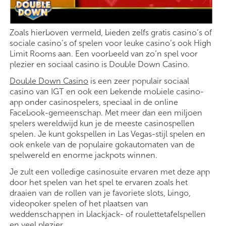
Zoals hierboven vermeld, bieden zelfs gratis casino’s of
sociale casino’s of spelen voor leuke casino’s ook High
Limit Rooms aan. Een voorbeeld van zo’n spel voor
plezier en sociaal casino is Double Down Casino.
Double Down Casino
is een zeer populair sociaal
casino van IGT en ook een bekende mobiele casino-
app onder casinospelers, speciaal in de online
Facebook-gemeenschap. Met meer dan een miljoen
spelers wereldwijd kun je de meeste casinospellen
spelen. Je kunt gokspellen in Las Vegas-stijl spelen en
ook enkele van de populaire gokautomaten van de
spelwereld en enorme jackpots winnen.
Je zult een volledige casinosuite ervaren met deze app
door het spelen van het spel te ervaren zoals het
draaien van de rollen van je favoriete slots, bingo,
videopoker spelen of het plaatsen van
weddenschappen in blackjack- of roulettetafelspellen
en veel plezier.