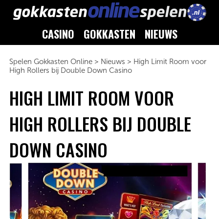
CASINO
GOKKASTEN
NIEUWS
Spelen Gokkasten Online
>
Nieuws
>
High Limit Room voor
High Rollers bij Double Down Casino
HIGH LIMIT ROOM VOOR
HIGH ROLLERS BIJ DOUBLE
DOWN CASINO