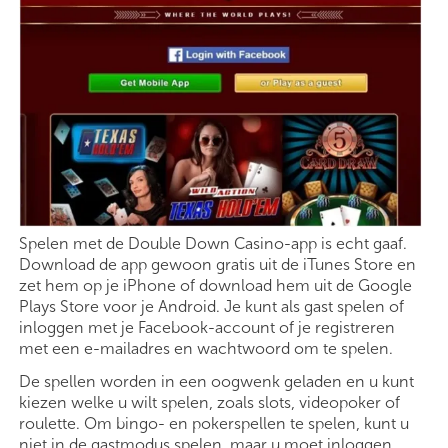
Spelen met de Double Down Casino-app is echt gaaf.
Download de app gewoon gratis uit de iTunes Store en
zet hem op je iPhone of download hem uit de Google
Plays Store voor je Android. Je kunt als gast spelen of
inloggen met je Facebook-account of je registreren
met een e-mailadres en wachtwoord om te spelen.
De spellen worden in een oogwenk geladen en u kunt
kiezen welke u wilt spelen, zoals slots, videopoker of
roulette. Om bingo- en pokerspellen te spelen, kunt u
niet in de gastmodus spelen, maar u moet inloggen