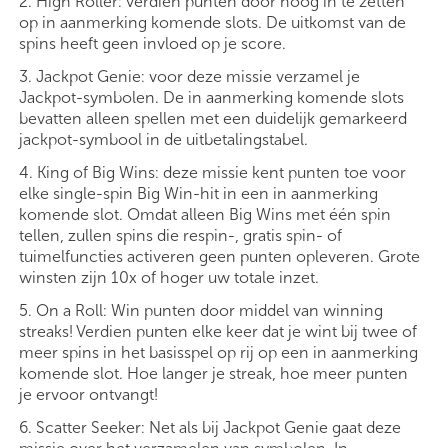
2. High Roller: verdien punten door hoog in te zetten
op in aanmerking komende slots. De uitkomst van de
spins heeft geen invloed op je score.
3. Jackpot Genie: voor deze missie verzamel je
Jackpot-symbolen. De in aanmerking komende slots
bevatten alleen spellen met een duidelijk gemarkeerd
jackpot-symbool in de uitbetalingstabel.
4. King of Big Wins: deze missie kent punten toe voor
elke single-spin Big Win-hit in een in aanmerking
komende slot. Omdat alleen Big Wins met één spin
tellen, zullen spins die respin-, gratis spin- of
tuimelfuncties activeren geen punten opleveren. Grote
winsten zijn 10x of hoger uw totale inzet.
5. On a Roll: Win punten door middel van winning
streaks! Verdien punten elke keer dat je wint bij twee of
meer spins in het basisspel op rij op een in aanmerking
komende slot. Hoe langer je streak, hoe meer punten
je ervoor ontvangt!
6. Scatter Seeker: Net als bij Jackpot Genie gaat deze