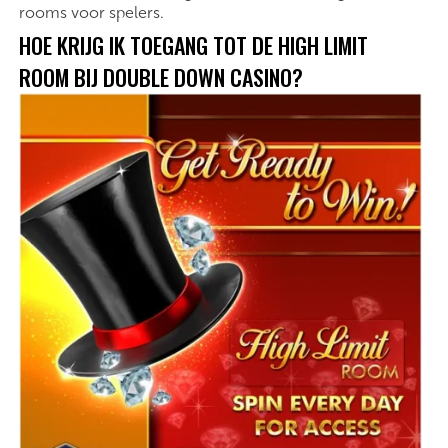
rooms voor spelers.
HOE KRIJG IK TOEGANG TOT DE HIGH LIMIT
ROOM BIJ DOUBLE DOWN CASINO?