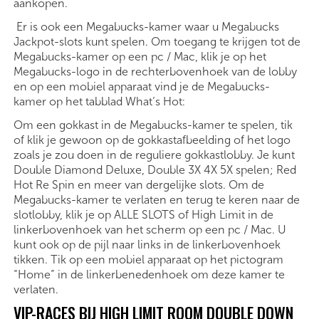
aankopen.
Er is ook een Megabucks-kamer waar u Megabucks
Jackpot-slots kunt spelen. Om toegang te krijgen tot de
Megabucks-kamer op een pc / Mac, klik je op het
Megabucks-logo in de rechterbovenhoek van de lobby
en op een mobiel apparaat vind je de Megabucks-
kamer op het tabblad What’s Hot:
Om een ​​gokkast in de Megabucks-kamer te spelen, tik
of klik je gewoon op de gokkastafbeelding of het logo
zoals je zou doen in de reguliere gokkastlobby. Je kunt
Double Diamond Deluxe, Double 3X 4X 5X spelen; Red
Hot Re Spin en meer van dergelijke slots. Om de
Megabucks-kamer te verlaten en terug te keren naar de
slotlobby, klik je op ALLE SLOTS of High Limit in de
linkerbovenhoek van het scherm op een pc / Mac. U
kunt ook op de pijl naar links in de linkerbovenhoek
tikken. Tik op een mobiel apparaat op het pictogram
“Home” in de linkerbenedenhoek om deze kamer te
verlaten.
VIP-RACES BIJ HIGH LIMIT ROOM DOUBLE DOWN