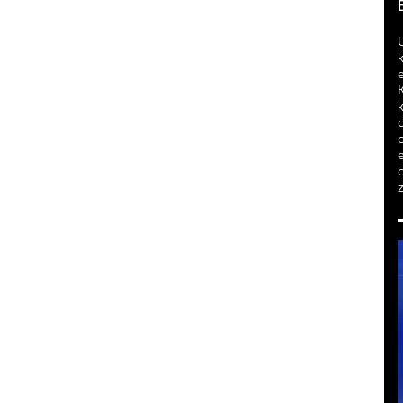
k
K
o
o