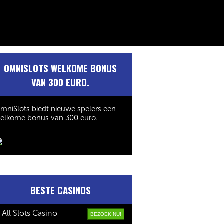
OMNISLOTS WELKOME BONUS
VAN 300 EURO.
mniSlots biedt nieuwe spelers een
elkome bonus van 300 euro.
BESTE CASINOS
All Slots Casino
BEZOEK NU!