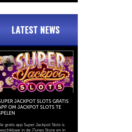
LATEST NEWS
SUPER JACKPOT SLOTS GRATIS
APP OM JACKPOT SLOTS TE
SPELEN
e gratis app Super Jackpot Slots is
eschikbaar in de iTunes Store en in