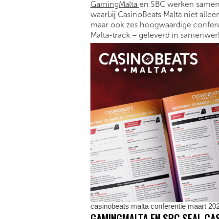
GamingMalta
en SBC werken samen 
waarbij CasinoBeats Malta niet all
maar ook zes hoogwaardige conferen
Malta-track – geleverd in samenwe
casinobeats malta conferentie maart 20
GAMINGMALTA EN SBC SEAL CAS