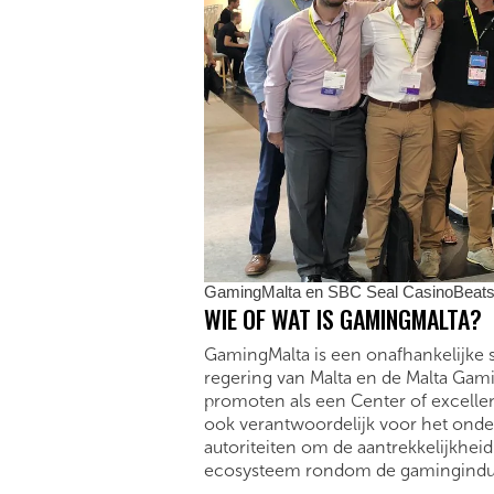
GamingMalta en SBC Seal CasinoBeats 
WIE OF WAT IS GAMINGMALTA?
GamingMalta is een onafhankelijke 
regering van Malta en de Malta Gamin
promoten als een Center of excelle
ook verantwoordelijk voor het onde
autoriteiten om de aantrekkelijkheid
ecosysteem rondom de gamingindust