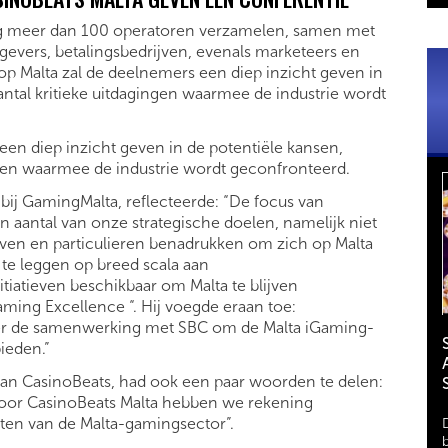
ng meer dan 100 operatoren verzamelen, samen met
evers, betalingsbedrijven, evenals marketeers en
 Malta zal de deelnemers een diep inzicht geven in
antal kritieke uitdagingen waarmee de industrie wordt
een diep inzicht geven in de potentiële kansen,
ngen waarmee de industrie wordt geconfronteerd.
r bij GamingMalta, reflecteerde: “De focus van
en aantal van onze strategische doelen, namelijk niet
jven en particulieren benadrukken om zich op Malta
te leggen op breed scala aan
iatieven beschikbaar om Malta te blijven
aming Excellence “. Hij voegde eraan toe:
ver de samenwerking met SBC om de Malta iGaming-
ieden.”
van CasinoBeats, had ook een paar woorden te delen:
voor CasinoBeats Malta hebben we rekening
ten van de Malta-gamingsector”.
D
b