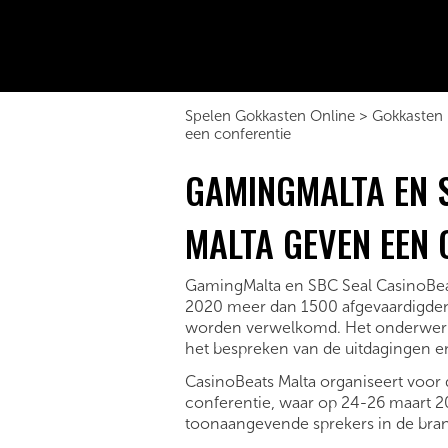
Spelen Gokkasten Online
>
Gokkasten
een conferentie
GAMINGMALTA EN 
MALTA GEVEN EEN 
GamingMalta en SBC Seal CasinoBea
2020 meer dan 1500 afgevaardigden
worden verwelkomd. Het onderwerp 
het bespreken van de uitdagingen e
CasinoBeats Malta organiseert voor
conferentie, waar op 24-26 maart 
toonaangevende sprekers in de br