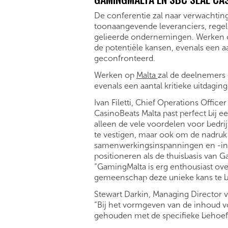
De conferentie zal naar verwachti
toonaangevende leveranciers, regelg
gelieerde ondernemingen. Werken op
de potentiële kansen, evenals een a
geconfronteerd.
Werken op
Malta
zal de deelnemers 
evenals een aantal kritieke uitdagi
Ivan Filetti, Chief Operations Office
CasinoBeats Malta past perfect bij e
alleen de vele voordelen voor bedri
te vestigen, maar ook om de nadruk 
samenwerkingsinspanningen en -init
positioneren als de thuisbasis van G
“GamingMalta is erg enthousiast o
gemeenschap deze unieke kans te b
Stewart Darkin, Managing Director 
“Bij het vormgeven van de inhoud 
gehouden met de specifieke behoef