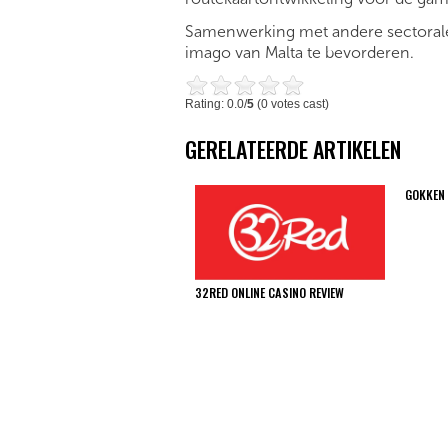
Samenwerking met andere sectorale
imago van Malta te bevorderen.
Rating: 0.0/
5
(0 votes cast)
GERELATEERDE ARTIKELEN
GOKKEN 
32RED ONLINE CASINO REVIEW