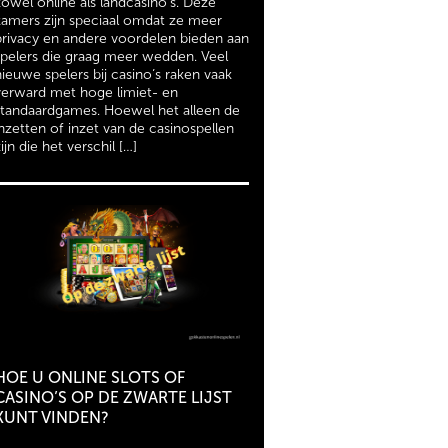
owel online als landcasino’s. Deze
kamers zijn speciaal omdat ze meer
privacy en andere voordelen bieden aan
spelers die graag meer wedden. Veel
ieuwe spelers bij casino’s raken vaak
verward met hoge limiet- en
standaardgames. Hoewel het alleen de
nzetten of inzet van de casinospellen
ijn die het verschil […]
HOE U ONLINE SLOTS OF
CASINO’S OP DE ZWARTE LIJST
KUNT VINDEN?