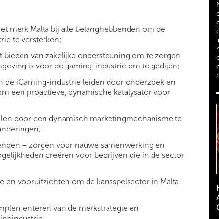
N
o
d
et merk Malta bij alle belanghebbenden om de
o
rie te versterken;
i
n
t bieden van zakelijke ondersteuning om te zorgen
o
mgeving is voor de gaming-industrie om te gedijen;
o
o
n de iGaming-industrie leiden door onderzoek en
om een ​​proactieve, dynamische katalysator voor
ellen door een dynamisch marketingmechanisme te
randeringen;
enden – zorgen voor nauwe samenwerking en
ogelijkheden creëren voor bedrijven die in de sector
e en vooruitzichten om de kansspelsector in Malta
implementeren van de merkstrategie en
ingindustrie;