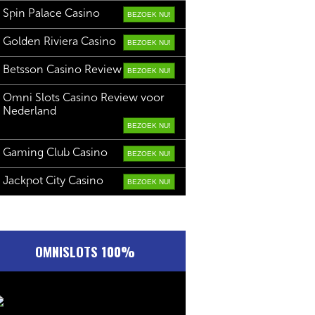
Spin Palace Casino
BEZOEK NU!
Golden Riviera Casino
BEZOEK NU!
Betsson Casino Review
BEZOEK NU!
Omni Slots Casino Review voor
Nederland
BEZOEK NU!
Gaming Club Casino
BEZOEK NU!
Jackpot City Casino
BEZOEK NU!
OMNISLOTS 100%