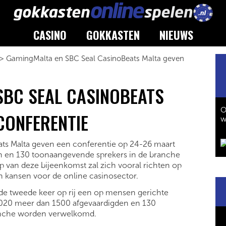
CASINO
GOKKASTEN
NIEUWS
>
GamingMalta en SBC Seal CasinoBeats Malta geven
SBC SEAL CASINOBEATS
O
CONFERENTIE
w
ts Malta geven een conferentie op 24-26 maart
 en 130 toonaangevende sprekers in de branche
van deze bijeenkomst zal zich vooral richten op
n kansen voor de online casinosector.
 de tweede keer op rij een op mensen gerichte
2020 meer dan 1500 afgevaardigden en 130
anche worden verwelkomd.