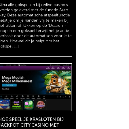
ijna alle gokspellen bij online casino’s
worden geleverd met de functie Auto
play. Deze automatische afspeelfunctie
elpt je om je handen vrij te maken bij
et tikken of klikken op de ‘Draaien’ -
nop in een gokspel terwijl het je actie
erhaalt door dit automatisch voor je te
doen. Hoewel dit je helpt om het
okspel […]
HOE SPEEL JE KRASLOTEN BIJ
JACKPOT CITY CASINO MET