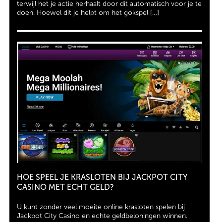
terwijl het je actie herhaalt door dit automatisch voor je te
doen. Hoewel dit je helpt om het gokspel […]
HOE SPEEL JE KRASLOTEN BIJ JACKPOT CITY
CASINO MET ECHT GELD?
U kunt zonder veel moeite online krasloten spelen bij
Jackpot City Casino en echte geldbeloningen winnen.