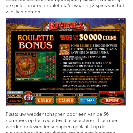
de speler naar een roulettetafel waar hij 2 spins van het
wiel kan nemen.
Plaats uw weddenschappen door een van de 36
nummers op het roulettevilt te selecteren. Hiermee
worden ook weddenschappen geplaatst op de
overeenkomstige resultaten van het geselecteerde