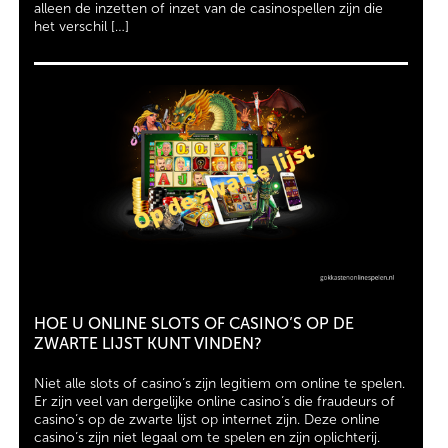
alleen de inzetten of inzet van de casinospellen zijn die
het verschil […]
HOE U ONLINE SLOTS OF CASINO’S OP DE
ZWARTE LIJST KUNT VINDEN?
Niet alle slots of casino’s zijn legitiem om online te spelen.
Er zijn veel van dergelijke online casino’s die fraudeurs of
casino’s op de zwarte lijst op internet zijn. Deze online
casino’s zijn niet legaal om te spelen en zijn oplichterij.