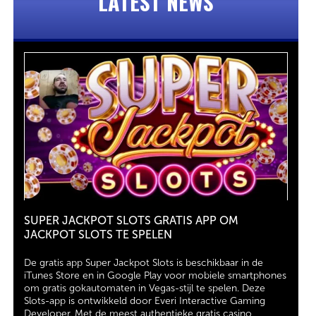
LATEST NEWS
SUPER JACKPOT SLOTS GRATIS APP OM
JACKPOT SLOTS TE SPELEN
De gratis app Super Jackpot Slots is beschikbaar in de
iTunes Store en in Google Play voor mobiele smartphones
om gratis gokautomaten in Vegas-stijl te spelen. Deze
Slots-app is ontwikkeld door Everi Interactive Gaming
Developer. Met de meest authentieke gratis casino