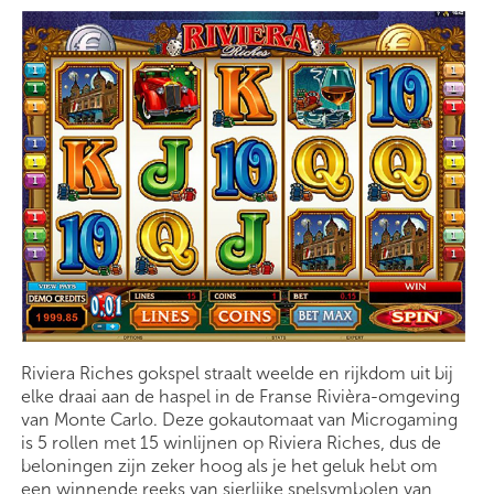
Riviera Riches gokspel straalt weelde en rijkdom uit bij
elke draai aan de haspel in de Franse Rivièra-omgeving
van Monte Carlo. Deze gokautomaat van Microgaming
is 5 rollen met 15 winlijnen op Riviera Riches, dus de
beloningen zijn zeker hoog als je het geluk hebt om
een ​​winnende reeks van sierlijke spelsymbolen van