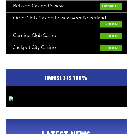
Betsson Casino Review
BEZOEK NU!
Omni Slots Casino Review voor Nederland
BEZOEK NU!
Gaming Club Casino
BEZOEK NU!
Jackpot City Casino
BEZOEK NU!
OMNISLOTS 100%