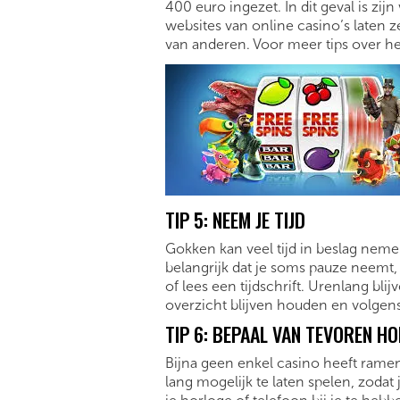
400 euro ingezet. In dit geval is zij
websites van online casino’s laten z
van anderen. Voor meer tips over het
TIP 5: NEEM JE TIJD
Gokken kan veel tijd in beslag nemen
belangrijk dat je soms pauze neemt, d
of lees een tijdschrift. Urenlang bli
overzicht blijven houden en volgens 
TIP 6: BEPAAL VAN TEVOREN HO
Bijna geen enkel casino heeft ramen
lang mogelijk te laten spelen, zodat ji