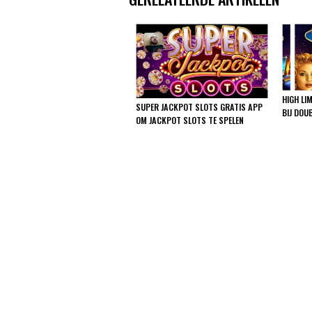
HIGH LI
SUPER JACKPOT SLOTS GRATIS APP
BIJ DOU
OM JACKPOT SLOTS TE SPELEN