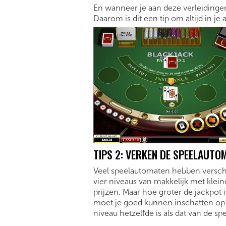
En wanneer je aan deze verleidingen
Daarom is dit een tip om altijd in je
TIPS 2: VERKEN DE SPEELAUTO
Veel speelautomaten hebben verschil
vier niveaus van makkelijk met klein
prijzen. Maar hoe groter de jackpot
moet je goed kunnen inschatten op w
niveau hetzelfde is als dat van de s