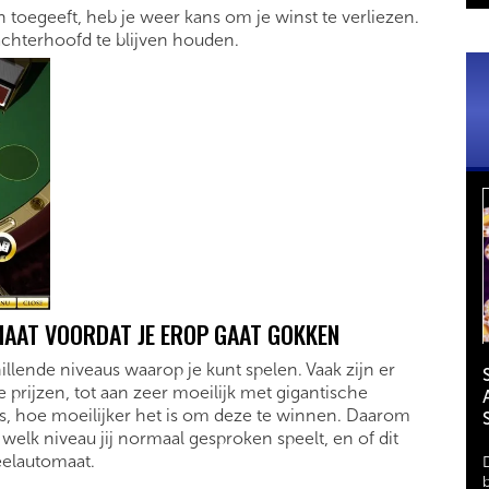
 toegeeft, heb je weer kans om je winst te verliezen.
 achterhoofd te blijven houden.
MAAT VOORDAT JE EROP GAAT GOKKEN
lende niveaus waarop je kunt spelen. Vaak zijn er
e prijzen, tot aan zeer moeilijk met gigantische
 is, hoe moeilijker het is om deze te winnen. Daarom
elk niveau jij normaal gesproken speelt, en of dit
peelautomaat.
D
b