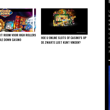
k
K
o
MIT ROOM VOOR HIGH ROLLERS
HOE U ONLINE SLOTS OF CASINO’S OP
o
BLE DOWN CASINO
DE ZWARTE LIJST KUNT VINDEN?