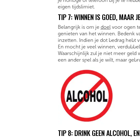
je horloge of telefoon bij je te hebb
eigen tijdslimiet.
TIP 7: WINNEN IS GOED, MAAR J
Belangrijk is om je
doel
voor ogen te
genieten van het winnen. Bedenk va
inzetten. Indien je dot bedrag hebt v
En mocht je veel winnen, verdubbel 
Waarschijnlijk zul je niet meer geld 
een ander spel als je wilt, maar gebru
TIP 8: DRINK GEEN ALCOHOL, E