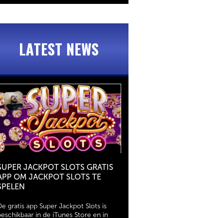
LATEST NEWS
SUPER JACKPOT SLOTS GRATIS
APP OM JACKPOT SLOTS TE
SPELEN
e gratis app Super Jackpot Slots is
eschikbaar in de iTunes Store en in