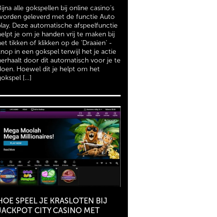
ijna alle gokspellen bij online casino’s
worden geleverd met de functie Auto
play. Deze automatische afspeelfunctie
elpt je om je handen vrij te maken bij
et tikken of klikken op de ‘Draaien’ -
nop in een gokspel terwijl het je actie
erhaalt door dit automatisch voor je te
doen. Hoewel dit je helpt om het
okspel […]
HOE SPEEL JE KRASLOTEN BIJ
JACKPOT CITY CASINO MET