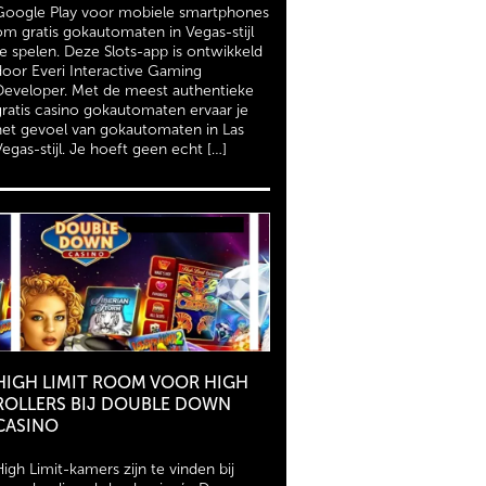
Google Play voor mobiele smartphones
m gratis gokautomaten in Vegas-stijl
e spelen. Deze Slots-app is ontwikkeld
door Everi Interactive Gaming
Developer. Met de meest authentieke
gratis casino gokautomaten ervaar je
het gevoel van gokautomaten in Las
egas-stijl. Je hoeft geen echt […]
HIGH LIMIT ROOM VOOR HIGH
ROLLERS BIJ DOUBLE DOWN
CASINO
igh Limit-kamers zijn te vinden bij