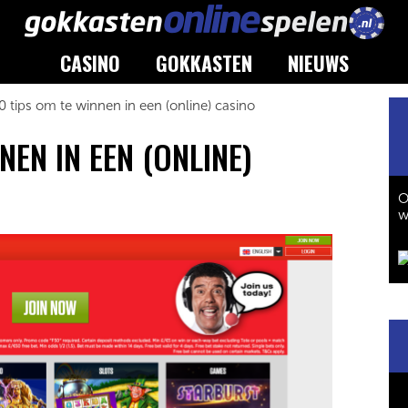
CASINO
GOKKASTEN
NIEUWS
0 tips om te winnen in een (online) casino
NEN IN EEN (ONLINE)
O
w