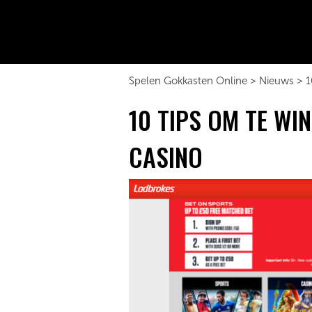
Spelen Gokkasten Online
>
Nieuws
>
1
10 TIPS OM TE WIN
CASINO