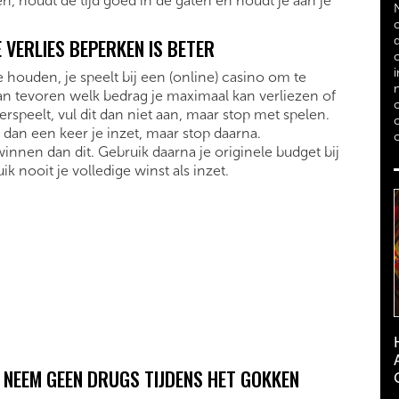
en, houdt de tijd goed in de gaten en houdt je aan je
N
o
d
E VERLIES BEPERKEN IS BETER
o
i
 houden, je speelt bij een (online) casino om te
n
n tevoren welk bedrag je maximaal kan verliezen of
o
erspeelt, vul dit dan niet aan, maar stop met spelen.
o
dan een keer je inzet, maar stop daarna.
o
winnen dan dit. Gebruik daarna je originele budget bij
ik nooit je volledige winst als inzet.
N NEEM GEEN DRUGS TIJDENS HET GOKKEN