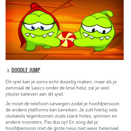
DOODLE JUMP
Dit spel kan je soms echt duizelig maken, maar als je
eenmaal de basics onder de knie hebt, zal je veel
plezier beleven aan dit spel.
Je moet de telefoon bewegen zodat je hoofdpersoon
de andere platforms kan bereiken. Je zult hierbij vele
obstakels tegenkomen zoals black holes, spinnen en
andere monsters. Pas dus op! En zorg dat je
hoofdpersoon met de grote neus niet weer helemaal