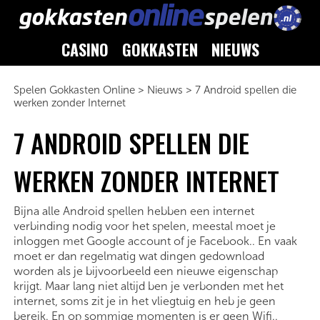
CASINO
GOKKASTEN
NIEUWS
Spelen Gokkasten Online
>
Nieuws
>
7 Android spellen die
werken zonder Internet
7 ANDROID SPELLEN DIE
WERKEN ZONDER INTERNET
Bijna alle Android spellen hebben een internet
verbinding nodig voor het spelen, meestal moet je
inloggen met Google account of je Facebook.. En vaak
moet er dan regelmatig wat dingen gedownload
worden als je bijvoorbeeld een nieuwe eigenschap
krijgt. Maar lang niet altijd ben je verbonden met het
internet, soms zit je in het vliegtuig en heb je geen
bereik. En op sommige momenten is er geen Wifi..