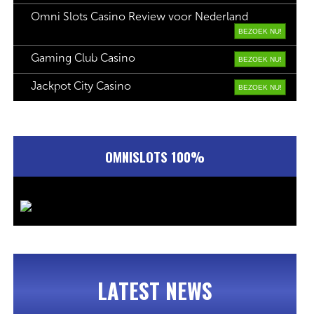
Omni Slots Casino Review voor Nederland
BEZOEK NU!
Gaming Club Casino
BEZOEK NU!
Jackpot City Casino
BEZOEK NU!
OMNISLOTS 100%
LATEST NEWS