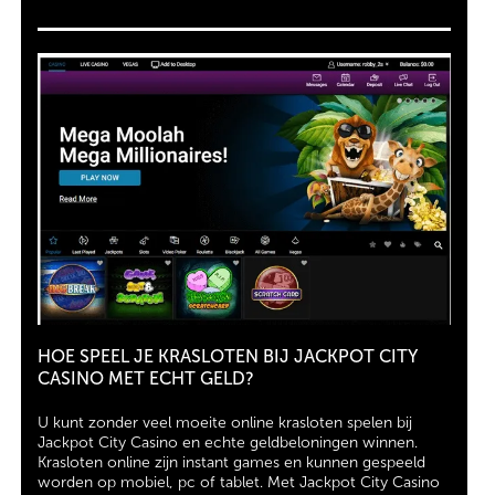
HOE SPEEL JE KRASLOTEN BIJ JACKPOT CITY
CASINO MET ECHT GELD?
U kunt zonder veel moeite online krasloten spelen bij
Jackpot City Casino en echte geldbeloningen winnen.
Krasloten online zijn instant games en kunnen gespeeld
worden op mobiel, pc of tablet. Met Jackpot City Casino