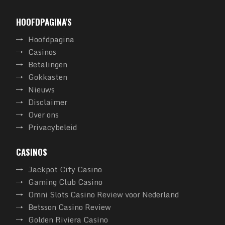
HOOFDPAGINA'S
Hoofdpagina
Casinos
Betalingen
Gokkasten
Nieuws
Disclaimer
Over ons
Privacybeleid
CASINOS
Jackpot City Casino
Gaming Club Casino
Omni Slots Casino Review voor Nederland
Betsson Casino Review
Golden Riviera Casino