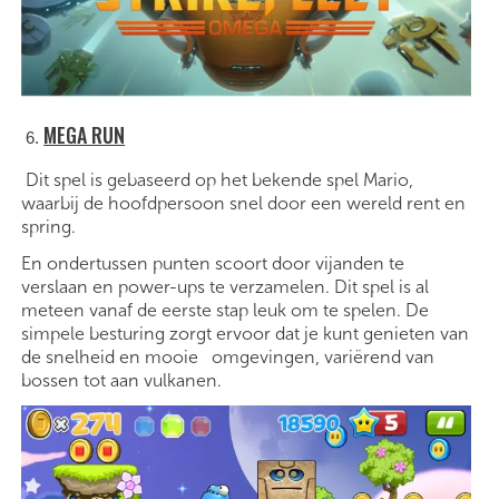
MEGA RUN
Dit spel is gebaseerd op het bekende spel Mario,
waarbij de hoofdpersoon snel door een wereld rent en
spring.
En ondertussen punten scoort door vijanden te
verslaan en power-ups te verzamelen.
Dit spel is al
meteen vanaf de eerste stap leuk om te spelen. De
simpele besturing zorgt ervoor dat je kunt genieten van
de snelheid en mooie omgevingen, variërend van
bossen tot aan vulkanen.