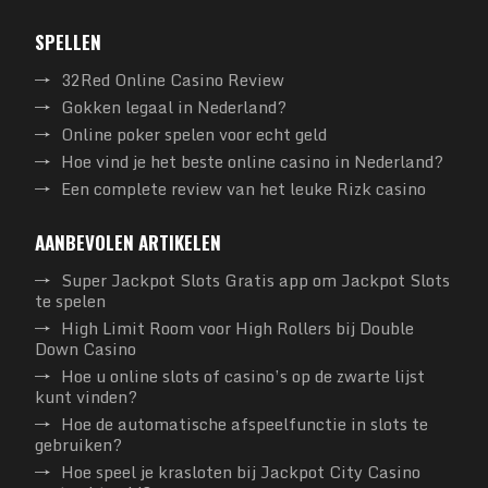
SPELLEN
32Red Online Casino Review
Gokken legaal in Nederland?
Online poker spelen voor echt geld
Hoe vind je het beste online casino in Nederland?
Een complete review van het leuke Rizk casino
AANBEVOLEN ARTIKELEN
Super Jackpot Slots Gratis app om Jackpot Slots
te spelen
High Limit Room voor High Rollers bij Double
Down Casino
Hoe u online slots of casino’s op de zwarte lijst
kunt vinden?
Hoe de automatische afspeelfunctie in slots te
gebruiken?
Hoe speel je krasloten bij Jackpot City Casino