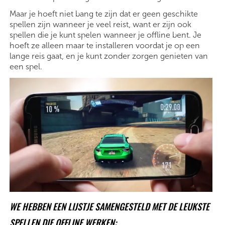
Maar je hoeft niet bang te zijn dat er geen geschikte
spellen zijn wanneer je veel reist, want er zijn ook
spellen die je kunt spelen wanneer je offline bent. Je
hoeft ze alleen maar te installeren voordat je op een
lange reis gaat, en je kunt zonder zorgen genieten van
een spel.
WE HEBBEN EEN LIJSTJE SAMENGESTELD MET DE LEUKSTE
SPELLEN DIE OFFLINE WERKEN: