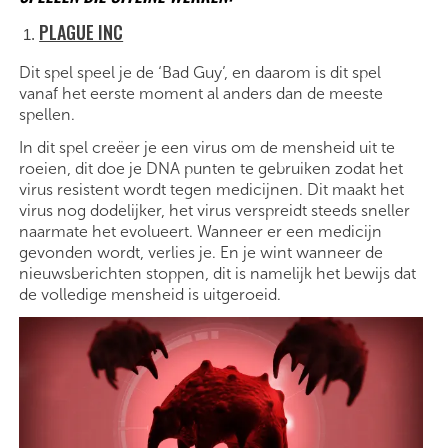
PLAGUE INC
Dit spel speel je de ‘Bad Guy’, en daarom is dit spel
vanaf het eerste moment al anders dan de meeste
spellen.
In dit spel creëer je een virus om de mensheid uit te
roeien, dit doe je DNA punten te gebruiken zodat het
virus resistent wordt tegen medicijnen. Dit maakt het
virus nog dodelijker, het virus verspreidt steeds sneller
naarmate het evolueert. Wanneer er een medicijn
gevonden wordt, verlies je. En je wint wanneer de
nieuwsberichten stoppen, dit is namelijk het bewijs dat
de volledige mensheid is uitgeroeid.