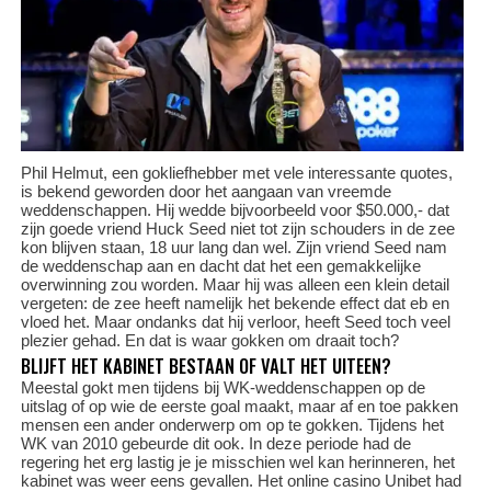
Phil Helmut, een gokliefhebber met vele interessante quotes,
is bekend geworden door het aangaan van vreemde
weddenschappen. Hij wedde bijvoorbeeld voor $50.000,- dat
zijn goede vriend Huck Seed niet tot zijn schouders in de zee
kon blijven staan, 18 uur lang dan wel. Zijn vriend Seed nam
de weddenschap aan en dacht dat het een gemakkelijke
overwinning zou worden. Maar hij was alleen een klein detail
vergeten: de zee heeft namelijk het bekende effect dat eb en
vloed het. Maar ondanks dat hij verloor, heeft Seed toch veel
plezier gehad. En dat is waar gokken om draait toch?
BLIJFT HET KABINET BESTAAN OF VALT HET UITEEN?
Meestal gokt men tijdens bij WK-weddenschappen op de
uitslag of op wie de eerste goal maakt, maar af en toe pakken
mensen een ander onderwerp om op te gokken. Tijdens het
WK van 2010 gebeurde dit ook. In deze periode had de
regering het erg lastig je je misschien wel kan herinneren, het
kabinet was weer eens gevallen. Het online casino Unibet had