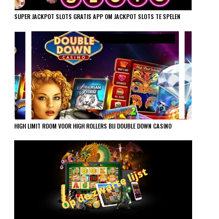
SUPER JACKPOT SLOTS GRATIS APP OM JACKPOT SLOTS TE SPELEN
HIGH LIMIT ROOM VOOR HIGH ROLLERS BIJ DOUBLE DOWN CASINO