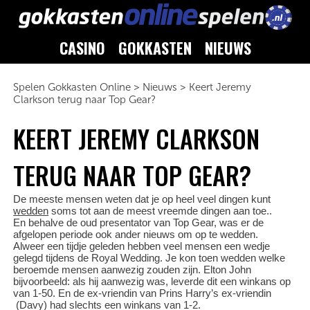
CASINO
GOKKASTEN
NIEUWS
Spelen Gokkasten Online
>
Nieuws
>
Keert Jeremy
Clarkson terug naar Top Gear?
KEERT JEREMY CLARKSON
TERUG NAAR TOP GEAR?
De meeste mensen weten dat je op heel veel dingen kunt
wedden
soms tot aan de meest vreemde dingen aan toe..
En behalve de oud presentator van Top Gear, was er de
afgelopen periode ook ander nieuws om op te wedden.
Alweer een tijdje geleden hebben veel mensen een wedje
gelegd tijdens de Royal Wedding. Je kon toen wedden welke
beroemde mensen aanwezig zouden zijn. Elton John
bijvoorbeeld: als hij aanwezig was, leverde dit een winkans op
van 1-50. En de ex-vriendin van Prins Harry’s ex-vriendin
(Davy) had slechts een winkans van 1-2.