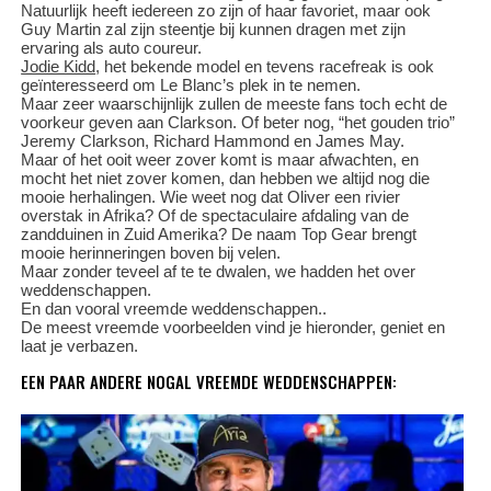
Natuurlijk heeft iedereen zo zijn of haar favoriet, maar ook
Guy Martin zal zijn steentje bij kunnen dragen met zijn
ervaring als auto coureur.
Jodie Kidd
, het bekende model en tevens racefreak is ook
geïnteresseerd om Le Blanc’s plek in te nemen.
Maar zeer waarschijnlijk zullen de meeste fans toch echt de
voorkeur geven aan Clarkson. Of beter nog, “het gouden trio”
Jeremy Clarkson, Richard Hammond en James May.
Maar of het ooit weer zover komt is maar afwachten, en
mocht het niet zover komen, dan hebben we altijd nog die
mooie herhalingen. Wie weet nog dat Oliver een rivier
overstak in Afrika? Of de spectaculaire afdaling van de
zandduinen in Zuid Amerika? De naam Top Gear brengt
mooie herinneringen boven bij velen.
Maar zonder teveel af te te dwalen, we hadden het over
weddenschappen.
En dan vooral vreemde weddenschappen..
De meest vreemde voorbeelden vind je hieronder, geniet en
laat je verbazen.
EEN PAAR ANDERE NOGAL VREEMDE WEDDENSCHAPPEN: