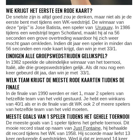
WIE KRIJGT HET EERSTE EEN RODE KAART?
De snelste zijn is altijd goed zou je denken, maar niet als je de
eerste bent met tijdens een WK-wedstrijd. De winnaar van
deze ‘’prijs’’ is Jose Batista, een speler van
Uruguay
. In 1986
tijdens een wedstrijd tegen Schotland, maakt hij al na 56
seconden een grove overtreding waardoor hij zich weer
mocht gaan omkleden. Indien dit jaar een speler in minder dan
56 seconden een rode kaart krijgt, dan win je met 33/1.
EINDIGEN ALLE GROEPSWEDSTRIJDEN GELIJKSPEL?
In 1982 speelde de uiteindelijke winnaar van het toernooi,
Italië, alle drie groepswedstrijden gelijk. Als dit nou nog een
keer gebeurd dit jaa, dan win je met 33/1.
WELK TEAM KRIJGT DE MEESTE RODE KAARTEN TIJDENS DE
FINALE
In de finale van 1990 werden er niet 1, maar 2 spelers van
hetzelfde team van het veld gestuurd. Je hebt een winkans
van 40/1 als er in de finale van dit WK ook 2 of meere spelers
van hetzelfde team van het veld moeten.
MEESTE GOALS VAN 1 SPELER TIJDENS HET GEHELE TOERNOOI
De meeste goals van 1 speler tijdens het gehele toernooi. Dit
mooie record staat op naam van
Just Fontaine
, hij behaalde
dit record tijdens het WK van 1958. Hij scoorde maar liefst 13
keer gedurende 4 wedstrijden. Wed jij dat er iemand 14 keer