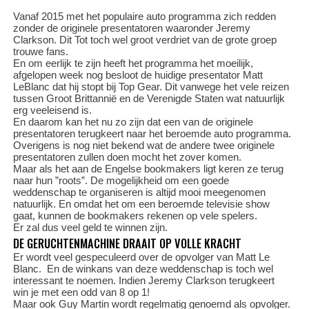
Vanaf 2015 met het populaire auto programma zich redden
zonder de originele presentatoren waaronder Jeremy
Clarkson. Dit Tot toch wel groot verdriet van de grote groep
trouwe fans.
En om eerlijk te zijn heeft het programma het moeilijk,
afgelopen week nog besloot de huidige presentator Matt
LeBlanc dat hij stopt bij Top Gear. Dit vanwege het vele reizen
tussen Groot Brittannië en de Verenigde Staten wat natuurlijk
erg veeleisend is.
En daarom kan het nu zo zijn dat een van de originele
presentatoren terugkeert naar het beroemde auto programma.
Overigens is nog niet bekend wat de andere twee originele
presentatoren zullen doen mocht het zover komen.
Maar als het aan de Engelse bookmakers ligt keren ze terug
naar hun ”roots”. De mogelijkheid om een goede
weddenschap te organiseren is altijd mooi meegenomen
natuurlijk. En omdat het om een beroemde televisie show
gaat, kunnen de bookmakers rekenen op vele spelers.
Er zal dus veel geld te winnen zijn.
DE GERUCHTENMACHINE DRAAIT OP VOLLE KRACHT
Er wordt veel gespeculeerd over de opvolger van Matt Le
Blanc. En de winkans van deze weddenschap is toch wel
interessant te noemen. Indien Jeremy Clarkson terugkeert
win je met een odd van 8 op 1!
Maar ook Guy Martin wordt regelmatig genoemd als opvolger.