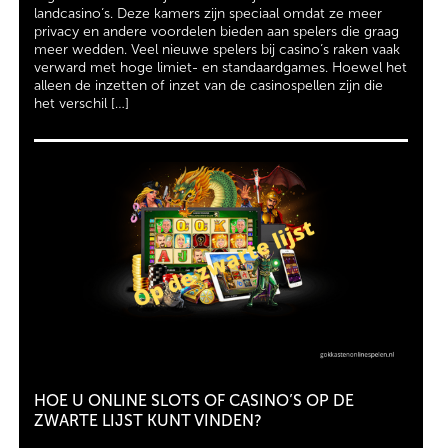
landcasino’s. Deze kamers zijn speciaal omdat ze meer
privacy en andere voordelen bieden aan spelers die graag
meer wedden. Veel nieuwe spelers bij casino’s raken vaak
verward met hoge limiet- en standaardgames. Hoewel het
alleen de inzetten of inzet van de casinospellen zijn die
het verschil […]
HOE U ONLINE SLOTS OF CASINO’S OP DE
ZWARTE LIJST KUNT VINDEN?