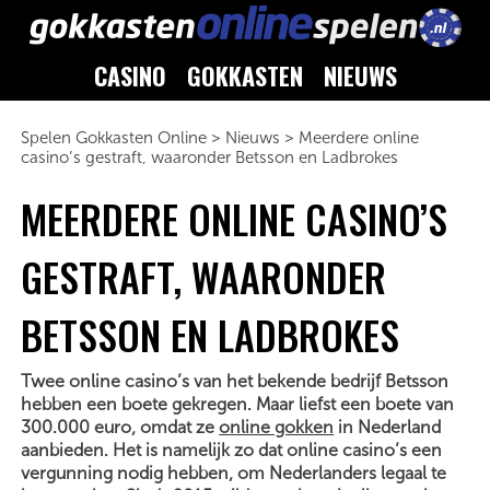
CASINO
GOKKASTEN
NIEUWS
Spelen Gokkasten Online
>
Nieuws
>
Meerdere online
casino’s gestraft, waaronder Betsson en Ladbrokes
MEERDERE ONLINE CASINO’S
GESTRAFT, WAARONDER
BETSSON EN LADBROKES
Twee online casino’s van het bekende bedrijf Betsson
hebben een boete gekregen. Maar liefst een boete van
300.000 euro, omdat ze
online gokken
in Nederland
aanbieden. Het is namelijk zo dat online casino’s een
vergunning nodig hebben, om Nederlanders legaal te