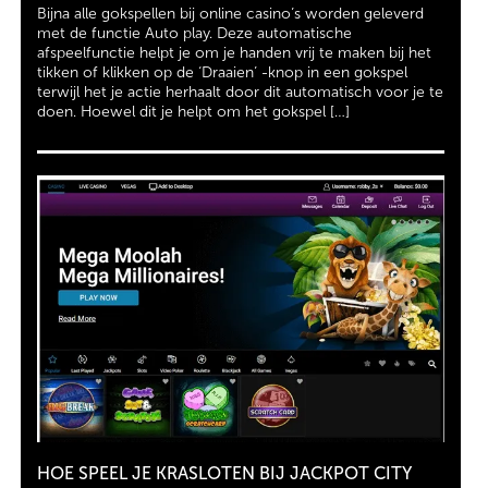
Bijna alle gokspellen bij online casino’s worden geleverd
met de functie Auto play. Deze automatische
afspeelfunctie helpt je om je handen vrij te maken bij het
tikken of klikken op de ‘Draaien’ -knop in een gokspel
terwijl het je actie herhaalt door dit automatisch voor je te
doen. Hoewel dit je helpt om het gokspel […]
HOE SPEEL JE KRASLOTEN BIJ JACKPOT CITY