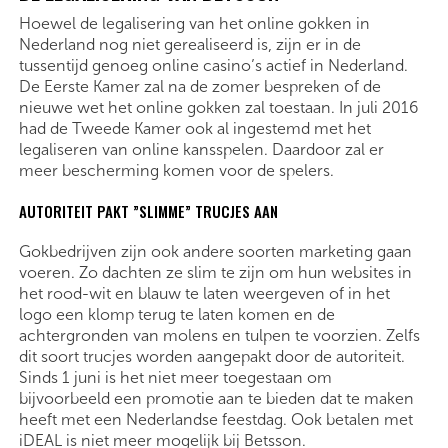
Hoewel de legalisering van het online gokken in
Nederland nog niet gerealiseerd is, zijn er in de
tussentijd genoeg online casino’s actief in Nederland.
De Eerste Kamer zal na de zomer bespreken of de
nieuwe wet het online gokken zal toestaan. In juli 2016
had de Tweede Kamer ook al ingestemd met het
legaliseren van online kansspelen. Daardoor zal er
meer bescherming komen voor de spelers.
AUTORITEIT PAKT ”SLIMME” TRUCJES AAN
Gokbedrijven zijn ook andere soorten marketing gaan
voeren. Zo dachten ze slim te zijn om hun websites in
het rood-wit en blauw te laten weergeven of in het
logo een klomp terug te laten komen en de
achtergronden van molens en tulpen te voorzien. Zelfs
dit soort trucjes worden aangepakt door de autoriteit.
Sinds 1 juni is het niet meer toegestaan om
bijvoorbeeld een promotie aan te bieden dat te maken
heeft met een Nederlandse feestdag. Ook betalen met
iDEAL is niet meer mogelijk bij Betsson.