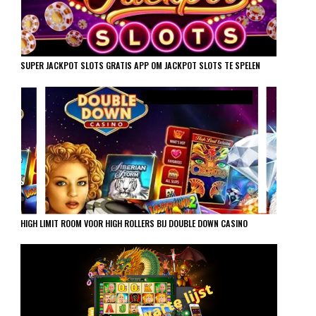
SUPER JACKPOT SLOTS GRATIS APP OM JACKPOT SLOTS TE SPELEN
HIGH LIMIT ROOM VOOR HIGH ROLLERS BIJ DOUBLE DOWN CASINO