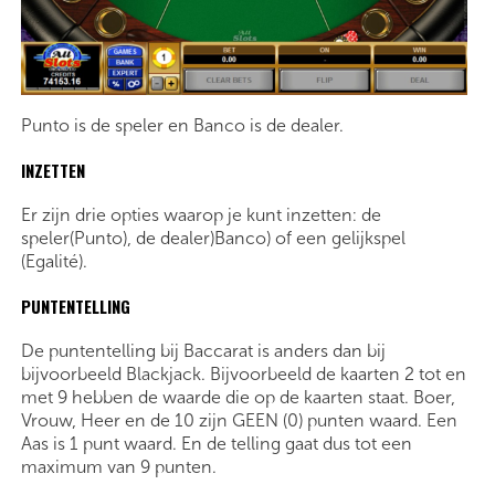
Punto is de speler en Banco is de dealer.
INZETTEN
Er zijn drie opties waarop je kunt inzetten: de
speler(Punto), de dealer)Banco) of een gelijkspel
(Egalité).
PUNTENTELLING
De puntentelling bij Baccarat is anders dan bij
bijvoorbeeld Blackjack. Bijvoorbeeld de kaarten 2 tot en
met 9 hebben de waarde die op de kaarten staat. Boer,
Vrouw, Heer en de 10 zijn GEEN (0) punten waard. Een
Aas is 1 punt waard. En de telling gaat dus tot een
maximum van 9 punten.