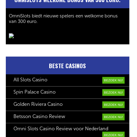
OmniSlots biedt nieuwe spelers een welkome bonus
van 300 euro.
BESTE CASINOS
All Slots Casino
BEZOEK NU!
Spin Palace Casino
BEZOEK NU!
Golden Riviera Casino
BEZOEK NU!
Betsson Casino Review
BEZOEK NU!
Omni Slots Casino Review voor Nederland
BEZOEK NU!