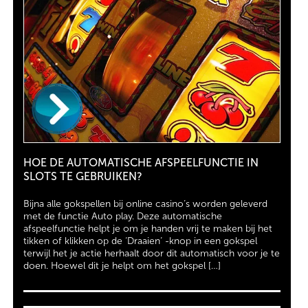
HOE DE AUTOMATISCHE AFSPEELFUNCTIE IN
SLOTS TE GEBRUIKEN?
Bijna alle gokspellen bij online casino’s worden geleverd
met de functie Auto play. Deze automatische
afspeelfunctie helpt je om je handen vrij te maken bij het
tikken of klikken op de ‘Draaien’ -knop in een gokspel
terwijl het je actie herhaalt door dit automatisch voor je te
doen. Hoewel dit je helpt om het gokspel […]