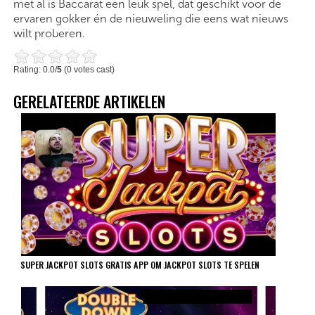
met al is Baccarat een leuk spel, dat geschikt voor de
ervaren gokker én de nieuweling die eens wat nieuws
wilt proberen.
Rating: 0.0/
5
(0 votes cast)
GERELATEERDE ARTIKELEN
SUPER JACKPOT SLOTS GRATIS APP OM JACKPOT SLOTS TE SPELEN