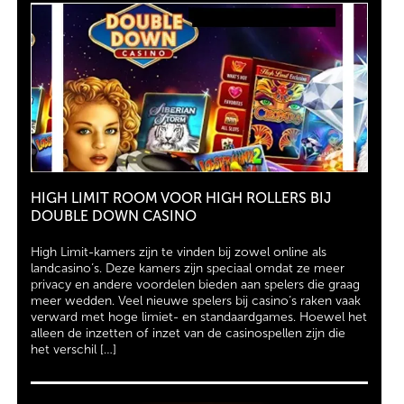
HIGH LIMIT ROOM VOOR HIGH ROLLERS BIJ
DOUBLE DOWN CASINO
High Limit-kamers zijn te vinden bij zowel online als
landcasino’s. Deze kamers zijn speciaal omdat ze meer
privacy en andere voordelen bieden aan spelers die graag
meer wedden. Veel nieuwe spelers bij casino’s raken vaak
verward met hoge limiet- en standaardgames. Hoewel het
alleen de inzetten of inzet van de casinospellen zijn die
het verschil […]