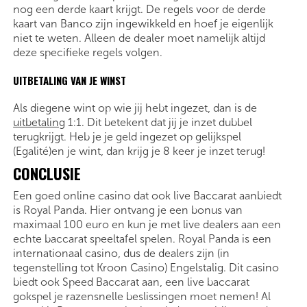
nog een derde kaart krijgt. De regels voor de derde
kaart van Banco zijn ingewikkeld en hoef je eigenlijk
niet te weten. Alleen de dealer moet namelijk altijd
deze specifieke regels volgen.
UITBETALING VAN JE WINST
Als diegene wint op wie jij hebt ingezet, dan is de
uitbetaling
1:1. Dit betekent dat jij je inzet dubbel
terugkrijgt. Heb je je geld ingezet op gelijkspel
(Egalité)en je wint, dan krijg je 8 keer je inzet terug!
CONCLUSIE
Een goed online casino dat ook live Baccarat aanbiedt
is Royal Panda. Hier ontvang je een bonus van
maximaal 100 euro en kun je met live dealers aan een
echte baccarat speeltafel spelen. Royal Panda is een
internationaal casino, dus de dealers zijn (in
tegenstelling tot Kroon Casino) Engelstalig. Dit casino
biedt ook Speed Baccarat aan, een live baccarat
gokspel je razensnelle beslissingen moet nemen! Al