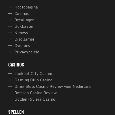
Hoofdpagina
Casinos
Betalingen
Gokkasten
Nieuws
Disclaimer
Over ons
Privacybeleid
CASINOS
Jackpot City Casino
Gaming Club Casino
Omni Slots Casino Review voor Nederland
Betsson Casino Review
Golden Riviera Casino
SPELLEN