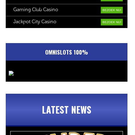
Gaming Club Casino
BEZOEK NU!
Jackpot City Casino
BEZOEK NU!
OMNISLOTS 100%
LATEST NEWS