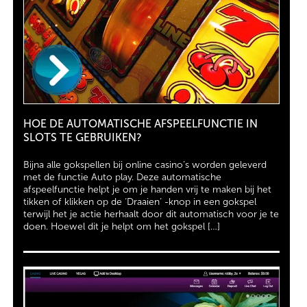
HOE DE AUTOMATISCHE AFSPEELFUNCTIE IN
SLOTS TE GEBRUIKEN?
Bijna alle gokspellen bij online casino’s worden geleverd
met de functie Auto play. Deze automatische
afspeelfunctie helpt je om je handen vrij te maken bij het
tikken of klikken op de ‘Draaien’ -knop in een gokspel
terwijl het je actie herhaalt door dit automatisch voor je te
doen. Hoewel dit je helpt om het gokspel […]