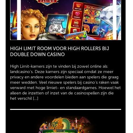
HIGH LIMIT ROOM VOOR HIGH ROLLERS BIJ
DOUBLE DOWN CASINO
High Limit-kamers zijn te vinden bij zowel online als
landcasino’s. Deze kamers zijn speciaal omdat ze meer
privacy en andere voordelen bieden aan spelers die graag
meer wedden. Veel nieuwe spelers bij casino’s raken vaak
verward met hoge limiet- en standaardgames. Hoewel het
alleen de inzetten of inzet van de casinospellen zijn die
het verschil […]