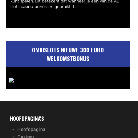
kunt spelen. Dit betekent dat wanneer je een van de All
slots casino bonussen gebruikt, […]
OMNISLOTS NIEUWE 300 EURO
WELKOMSTBONUS
HOOFDPAGINA'S
Hoofdpagina
Casinos