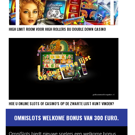
HIGH LIMIT ROOM VOOR HIGH ROLLERS BIJ DOUBLE DOWN CASINO
HOE U ONLINE SLOTS OF CASINO’S OP DE ZWARTE LIJST KUNT VINDEN?
OMNISLOTS WELKOME BONUS VAN 300 EURO.
OmniSlots biedt nieuwe spelers een welkome bonus