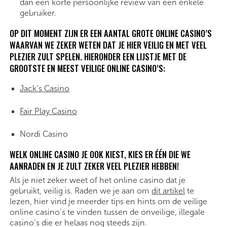
dan een korte persoonlijke review van een enkele
gebruiker.
OP DIT MOMENT ZIJN ER EEN AANTAL GROTE ONLINE CASINO’S
WAARVAN WE ZEKER WETEN DAT JE HIER VEILIG EN MET VEEL
PLEZIER ZULT SPELEN. HIERONDER EEN LIJSTJE MET DE
GROOTSTE EN MEEST VEILIGE ONLINE CASINO’S:
Jack’s Casino
Fair Play Casino
Nordi Casino
WELK ONLINE CASINO JE OOK KIEST, KIES ER ÉÉN DIE WE
AANRADEN EN JE ZULT ZEKER VEEL PLEZIER HEBBEN!
Als je niet zeker weet of het online casino dat je
gebruikt, veilig is. Raden we je aan om
dit artikel
te
lezen, hier vind je meerder tips en hints om de veilige
online casino’s te vinden tussen de onveilige, illegale
casino’s die er helaas nog steeds zijn.