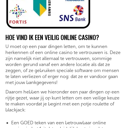
HOE VIND IK EEN VEILIG ONLINE CASINO?
U moet op een paar dingen letten, om te kunnen
herkennen of een online casino te vertrouwen is. Deze
zijn namelijk niet allemaal te vertrouwen, sommige
worden gerund vanaf een andere locatie als dat ze
zeggen, of ze gebruiken speciale software om mensen
te laten verliezen of erger nog: dat ze er vandoor gaan
met jouw bankgegevens!
Daarom hebben we hieronder een paar dingen op een
rijtje gezet, waar jij op kunt letten om een veilige keuze
te maken voordat je begint met een potje roulette of
blackjack:
Een GOED teken van een betrouwbaar online