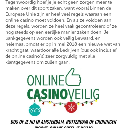
Tegenwoordig hoef je je echt geen zorgen meer te
maken over dit soort zaken, want vooral binnen de
Europese Unie zijn er heel veel regels waaraan een
online casino moet voldoen. En als ze voldoen aan
deze regels, worden ze heel vaak gecontroleerd of ze
nog steeds op een eerlijke manier zaken doen. Je
bankgegevens worden ook veilig bewaard, en
helemaal omdat er op in mei 2018 een nieuwe wet van
kracht gaat, waardoor alle bedrijven (dus ook inclusief
de online casino’s) zeer zorgvuldig met alle
klantgegevens om zullen gaan.
DUS OF JE NU IN AMSTERDAM, ROTTERDAM OF GRONINGEN