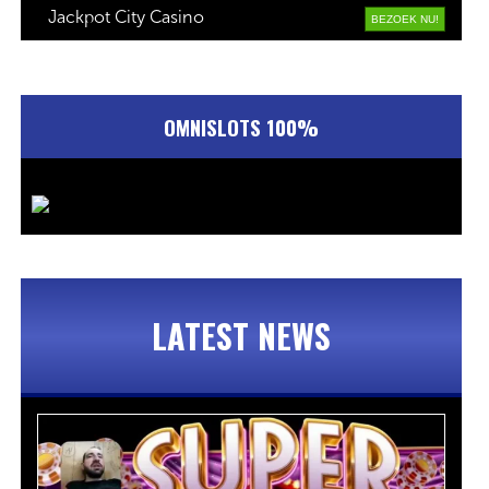
Jackpot City Casino
BEZOEK NU!
OMNISLOTS 100%
LATEST NEWS