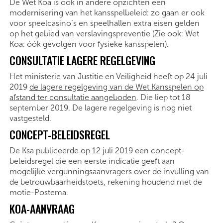
De Wet Koa is ook in andere opzichten een
modernisering van het kansspelbeleid: zo gaan er ook
voor speelcasino’s en speelhallen extra eisen gelden
op het gebied van verslavingspreventie (Zie ook: Wet
Koa: óók gevolgen voor fysieke kansspelen).
CONSULTATIE LAGERE REGELGEVING
Het ministerie van Justitie en Veiligheid heeft op 24 juli
2019
de lagere regelgeving van de Wet Kansspelen op
afstand ter consultatie aangeboden
. Die liep tot 18
september 2019. De lagere regelgeving is nog niet
vastgesteld.
CONCEPT-BELEIDSREGEL
De Ksa publiceerde op 12 juli 2019 een concept-
beleidsregel die een eerste indicatie geeft aan
mogelijke vergunningsaanvragers over de invulling van
de betrouwbaarheidstoets, rekening houdend met de
motie-Postema.
KOA-AANVRAAG