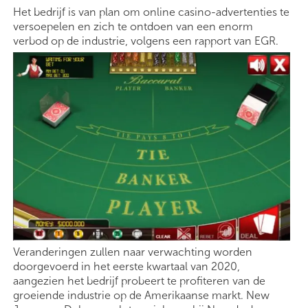
Het bedrijf is van plan om online casino-advertenties te
versoepelen en zich te ontdoen van een enorm
verbod op de industrie, volgens een rapport van EGR.
Veranderingen zullen naar verwachting worden
doorgevoerd in het eerste kwartaal van 2020,
aangezien het bedrijf probeert te profiteren van de
groeiende industrie op de Amerikaanse markt. New