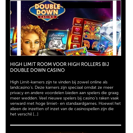
HIGH LIMIT ROOM VOOR HIGH ROLLERS BIJ
DOUBLE DOWN CASINO
High Limit-kamers zijn te vinden bij zowel online als
landcasino’s. Deze kamers zijn speciaal omdat ze meer
privacy en andere voordelen bieden aan spelers die graag
meer wedden. Veel nieuwe spelers bij casino’s raken vaak
verward met hoge limiet- en standaardgames. Hoewel het
alleen de inzetten of inzet van de casinospellen zijn die
het verschil […]