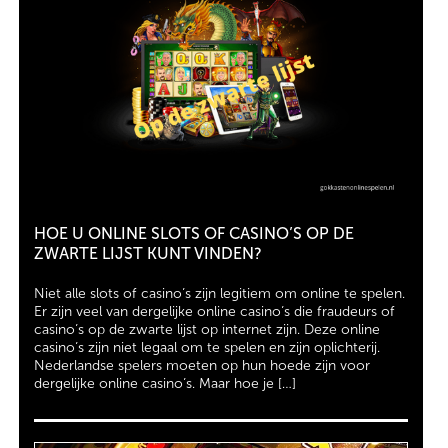
HOE U ONLINE SLOTS OF CASINO’S OP DE
ZWARTE LIJST KUNT VINDEN?
Niet alle slots of casino’s zijn legitiem om online te spelen.
Er zijn veel van dergelijke online casino’s die fraudeurs of
casino’s op de zwarte lijst op internet zijn. Deze online
casino’s zijn niet legaal om te spelen en zijn oplichterij.
Nederlandse spelers moeten op hun hoede zijn voor
dergelijke online casino’s. Maar hoe je […]