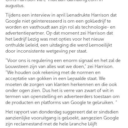
augustus.
Tijdens een interview in april benadrukte Harrison dat
Google niet geïnteresseerd is om een ​​gokbedrijf te
worden en vasthoudt aan zijn rol als technologie- en
advertentiepartner. Op dat moment zei Harrison dat
het bedrijf bezig was met opties voor het nieuw
onthulde beleid, een uitdaging die werd bemoeilijkt
door inconsistente wetgeving per staat.
“Voor ons is regulering een enorm signaal en het zal de
bouwsteen zijn van alles wat we doen,” zei Harrison.
“We houden ook rekening met de normen en
acceptatie van gokken in een bepaalde staat. We
moeten de zorgen van klanten herkennen en die ook
onder ogen zien. Dus het is verre van zwart of wit in
termen van openstelling en adverteerders toestaan ​​om
de producten en platforms van Google te gebruiken. “
Het rapport van donderdag suggereert dat er sindsdien
aanzienlijke vooruitgang is geboekt, aangezien Google
zijn reclamestand met de hele branche blijft