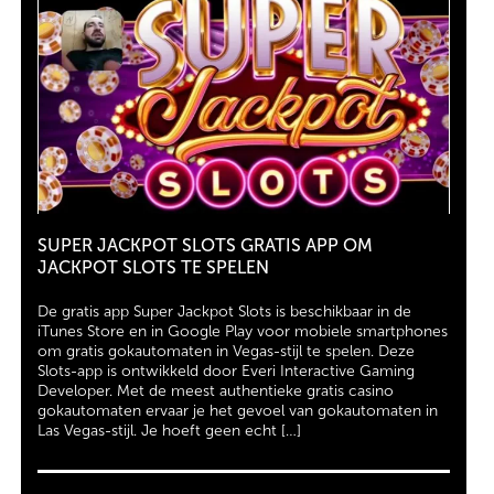
SUPER JACKPOT SLOTS GRATIS APP OM
JACKPOT SLOTS TE SPELEN
De gratis app Super Jackpot Slots is beschikbaar in de
iTunes Store en in Google Play voor mobiele smartphones
om gratis gokautomaten in Vegas-stijl te spelen. Deze
Slots-app is ontwikkeld door Everi Interactive Gaming
Developer. Met de meest authentieke gratis casino
gokautomaten ervaar je het gevoel van gokautomaten in
Las Vegas-stijl. Je hoeft geen echt […]