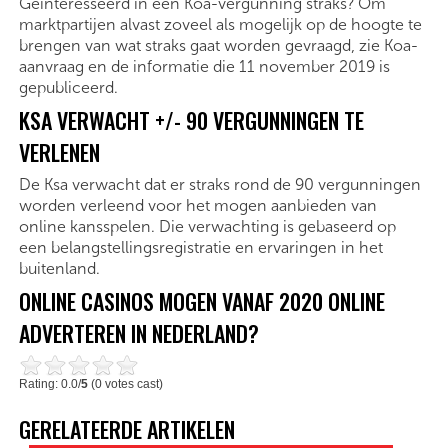
Geïnteresseerd in een Koa-vergunning straks? Om
marktpartijen alvast zoveel als mogelijk op de hoogte te
brengen van wat straks gaat worden gevraagd, zie Koa-
aanvraag en de informatie die 11 november 2019 is
gepubliceerd.
KSA VERWACHT +/- 90 VERGUNNINGEN TE
VERLENEN
De Ksa verwacht dat er straks rond de 90 vergunningen
worden verleend voor het mogen aanbieden van
online kansspelen. Die verwachting is gebaseerd op
een belangstellingsregistratie en ervaringen in het
buitenland.
ONLINE CASINOS MOGEN VANAF 2020 ONLINE
ADVERTEREN IN NEDERLAND?
Rating: 0.0/
5
(0 votes cast)
GERELATEERDE ARTIKELEN