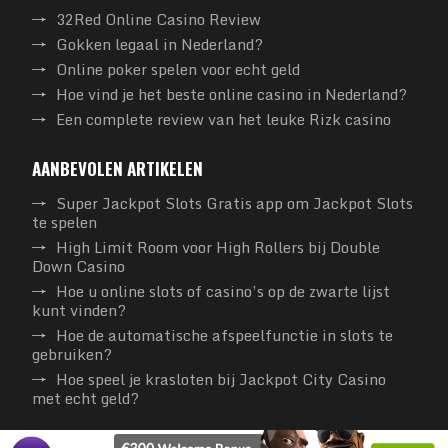
32Red Online Casino Review
Gokken legaal in Nederland?
Online poker spelen voor echt geld
Hoe vind je het beste online casino in Nederland?
Een complete review van het leuke Rizk casino
AANBEVOLEN ARTIKELEN
Super Jackpot Slots Gratis app om Jackpot Slots
te spelen
High Limit Room voor High Rollers bij Double
Down Casino
Hoe u online slots of casino’s op de zwarte lijst
kunt vinden?
Hoe de automatische afspeelfunctie in slots te
gebruiken?
Hoe speel je krasloten bij Jackpot City Casino
met echt geld?